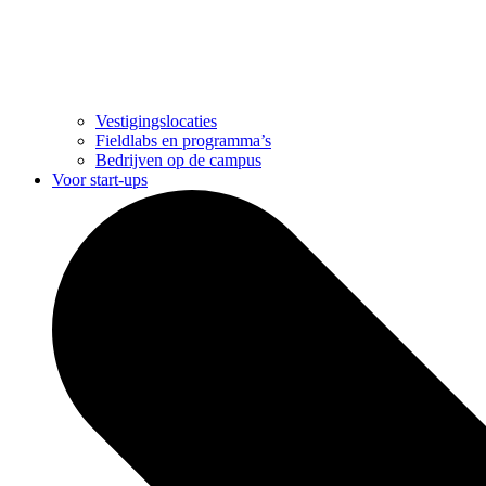
Vestigingslocaties
Fieldlabs en programma’s
Bedrijven op de campus
Voor start-ups