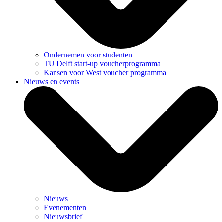
Ondernemen voor studenten
TU Delft start-up voucherprogramma
Kansen voor West voucher programma
Nieuws en events
Nieuws
Evenementen
Nieuwsbrief