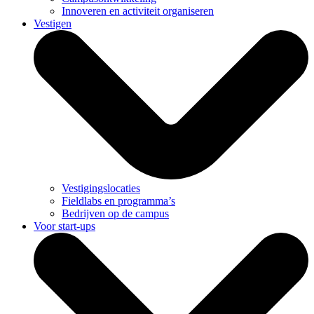
Innoveren en activiteit organiseren
Vestigen
Vestigingslocaties
Fieldlabs en programma’s
Bedrijven op de campus
Voor start-ups