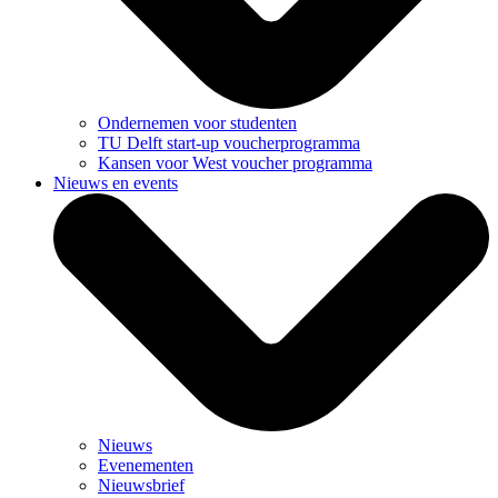
Ondernemen voor studenten
TU Delft start-up voucherprogramma
Kansen voor West voucher programma
Nieuws en events
Nieuws
Evenementen
Nieuwsbrief