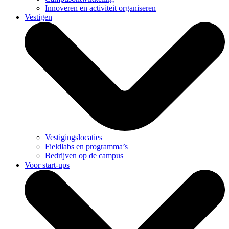
Innoveren en activiteit organiseren
Vestigen
Vestigingslocaties
Fieldlabs en programma’s
Bedrijven op de campus
Voor start-ups