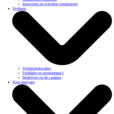
Innoveren en activiteit organiseren
Vestigen
Vestigingslocaties
Fieldlabs en programma’s
Bedrijven op de campus
Voor start-ups