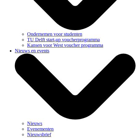
Ondernemen voor studenten
TU Delft start-up voucherprogramma
Kansen voor West voucher programma
Nieuws en events
Nieuws
Evenementen
Nieuwsbrief