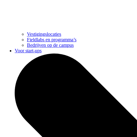
Vestigingslocaties
Fieldlabs en programma’s
Bedrijven op de campus
Voor start-ups