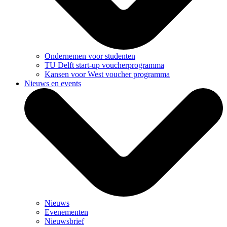
Ondernemen voor studenten
TU Delft start-up voucherprogramma
Kansen voor West voucher programma
Nieuws en events
Nieuws
Evenementen
Nieuwsbrief