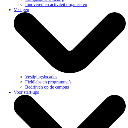
Innoveren en activiteit organiseren
Vestigen
Vestigingslocaties
Fieldlabs en programma’s
Bedrijven op de campus
Voor start-ups