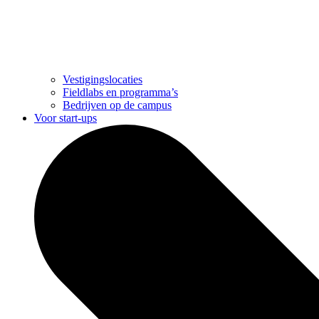
Vestigingslocaties
Fieldlabs en programma’s
Bedrijven op de campus
Voor start-ups