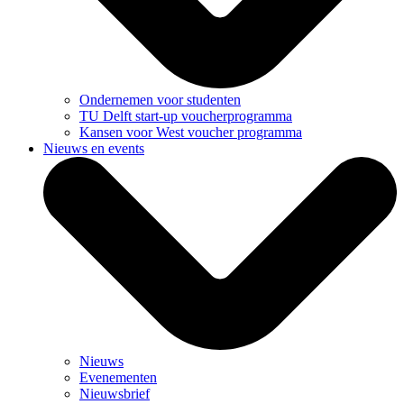
Ondernemen voor studenten
TU Delft start-up voucherprogramma
Kansen voor West voucher programma
Nieuws en events
Nieuws
Evenementen
Nieuwsbrief