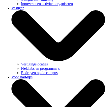
Innoveren en activiteit organiseren
Vestigen
Vestigingslocaties
Fieldlabs en programma’s
Bedrijven op de campus
Voor start-ups