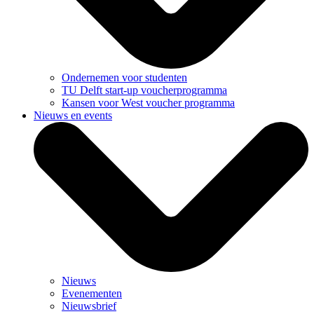
Ondernemen voor studenten
TU Delft start-up voucherprogramma
Kansen voor West voucher programma
Nieuws en events
Nieuws
Evenementen
Nieuwsbrief