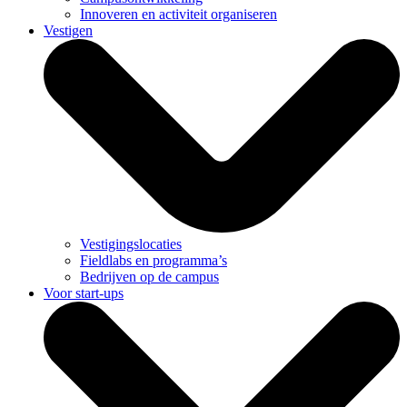
Innoveren en activiteit organiseren
Vestigen
Vestigingslocaties
Fieldlabs en programma’s
Bedrijven op de campus
Voor start-ups