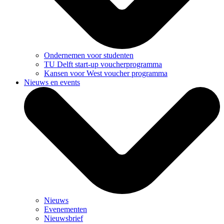
Ondernemen voor studenten
TU Delft start-up voucherprogramma
Kansen voor West voucher programma
Nieuws en events
Nieuws
Evenementen
Nieuwsbrief