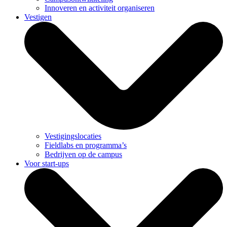
Innoveren en activiteit organiseren
Vestigen
Vestigingslocaties
Fieldlabs en programma’s
Bedrijven op de campus
Voor start-ups