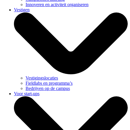
Innoveren en activiteit organiseren
Vestigen
Vestigingslocaties
Fieldlabs en programma’s
Bedrijven op de campus
Voor start-ups