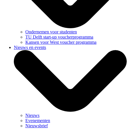
Ondernemen voor studenten
TU Delft start-up voucherprogramma
Kansen voor West voucher programma
Nieuws en events
Nieuws
Evenementen
Nieuwsbrief