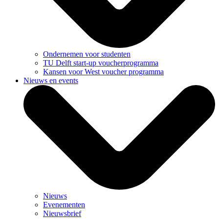
Ondernemen voor studenten
TU Delft start-up voucherprogramma
Kansen voor West voucher programma
Nieuws en events
Nieuws
Evenementen
Nieuwsbrief