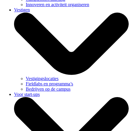
Innoveren en activiteit organiseren
Vestigen
Vestigingslocaties
Fieldlabs en programma’s
Bedrijven op de campus
Voor start-ups