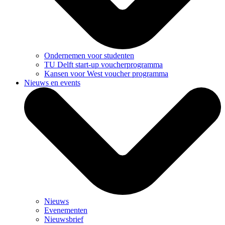
Ondernemen voor studenten
TU Delft start-up voucherprogramma
Kansen voor West voucher programma
Nieuws en events
Nieuws
Evenementen
Nieuwsbrief