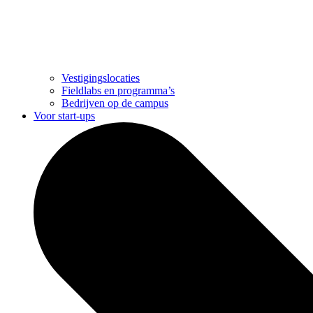
Vestigingslocaties
Fieldlabs en programma’s
Bedrijven op de campus
Voor start-ups