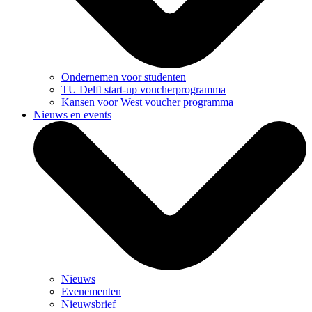
Ondernemen voor studenten
TU Delft start-up voucherprogramma
Kansen voor West voucher programma
Nieuws en events
Nieuws
Evenementen
Nieuwsbrief