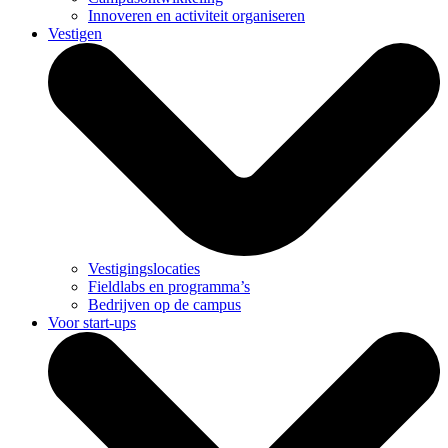
Innoveren en activiteit organiseren
Vestigen
Vestigingslocaties
Fieldlabs en programma’s
Bedrijven op de campus
Voor start-ups