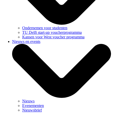
Ondernemen voor studenten
TU Delft start-up voucherprogramma
Kansen voor West voucher programma
Nieuws en events
Nieuws
Evenementen
Nieuwsbrief