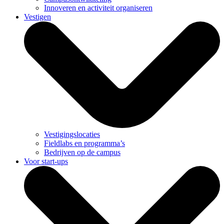
Innoveren en activiteit organiseren
Vestigen
Vestigingslocaties
Fieldlabs en programma’s
Bedrijven op de campus
Voor start-ups