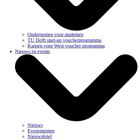
Ondernemen voor studenten
TU Delft start-up voucherprogramma
Kansen voor West voucher programma
Nieuws en events
Nieuws
Evenementen
Nieuwsbrief