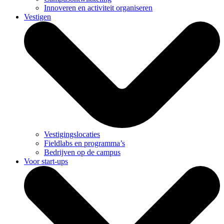
Innoveren en activiteit organiseren
Vestigen
Vestigingslocaties
Fieldlabs en programma’s
Bedrijven op de campus
Voor start-ups