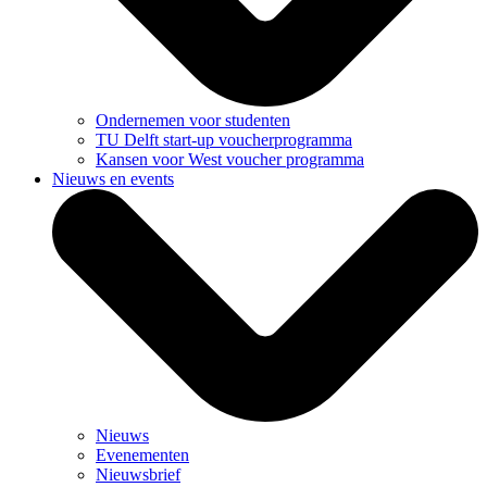
Ondernemen voor studenten
TU Delft start-up voucherprogramma
Kansen voor West voucher programma
Nieuws en events
Nieuws
Evenementen
Nieuwsbrief